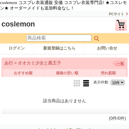
coslemon コスプレ衣装通販 安価 コスプレ衣装専門店! ★コスレモ
ン★ オーダーメイドも追加料金なし！
PCサイト
coslemon
ログイン
新規登録はこちら
お問い合せ
あ行 > オオカミ少女と黒王子
一覧
おすすめ順
価格の安い順
売れ筋順
表示件数
:
該当商品はありません
(0件/0件)