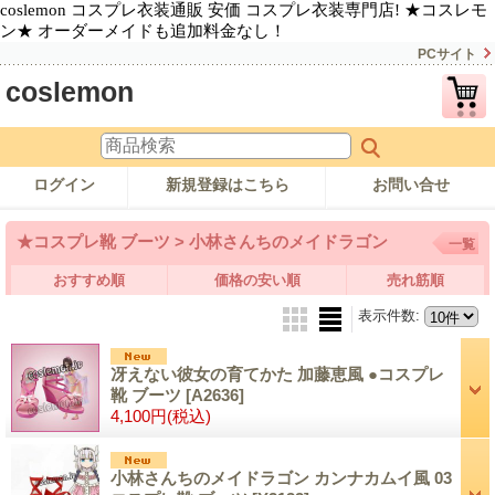
coslemon コスプレ衣装通販 安価 コスプレ衣装専門店! ★コスレモ
ン★ オーダーメイドも追加料金なし！
PCサイト
coslemon
ログイン
新規登録はこちら
お問い合せ
★コスプレ靴 ブーツ > 小林さんちのメイドラゴン
一覧
おすすめ順
価格の安い順
売れ筋順
表示件数
:
冴えない彼女の育てかた 加藤恵風 ●コスプレ
靴 ブーツ
[A2636]
4,100円
(税込)
小林さんちのメイドラゴン カンナカムイ風 03