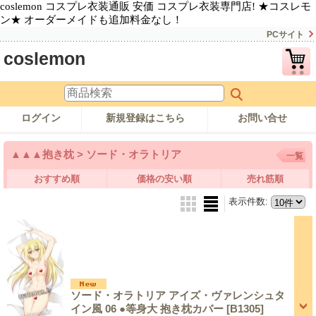
coslemon コスプレ衣装通販 安価 コスプレ衣装専門店! ★コスレモ
ン★ オーダーメイドも追加料金なし！
PCサイト
coslemon
ログイン
新規登録はこちら
お問い合せ
▲▲▲抱き枕 > ソード・オラトリア
一覧
おすすめ順
価格の安い順
売れ筋順
表示件数
:
ソード・オラトリア アイズ・ヴァレンシュタ
イン風 06 ●等身大 抱き枕カバー
[B1305]