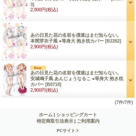
3]
2,900円
(税込)
あの日見た花の名前を僕達はまだ知らない。
本間芽衣子風 ●等身大 抱き枕カバー
[B2262]
2,900円
(税込)
あの日見た花の名前を僕達はまだ知らない。
安城鳴子風 あんじょうなるこ ●等身大 抱き枕
カバー
[B0718]
2,900円
(税込)
(7件/7件)
ホーム
|
ショッピングカート
特定商取引法表示
|
ご利用案内
PCサイト