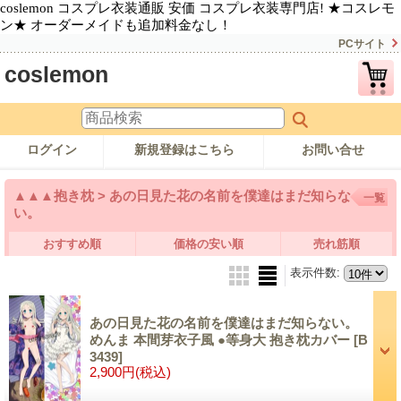
coslemon コスプレ衣装通販 安価 コスプレ衣装専門店! ★コスレモ
ン★ オーダーメイドも追加料金なし！
PCサイト
coslemon
ログイン
新規登録はこちら
お問い合せ
▲▲▲抱き枕 > あの日見た花の名前を僕達はまだ知らな
一覧
い。
おすすめ順
価格の安い順
売れ筋順
表示件数
:
あの日見た花の名前を僕達はまだ知らない。
めんま 本間芽衣子風 ●等身大 抱き枕カバー
[B
3439]
2,900円
(税込)