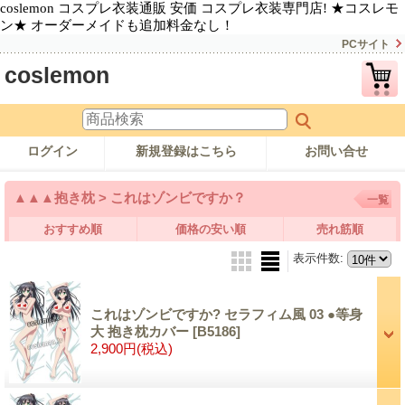
coslemon コスプレ衣装通販 安価 コスプレ衣装専門店! ★コスレモ
ン★ オーダーメイドも追加料金なし！
PCサイト
coslemon
ログイン
新規登録はこちら
お問い合せ
▲▲▲抱き枕 > これはゾンビですか？
一覧
おすすめ順
価格の安い順
売れ筋順
表示件数
:
これはゾンビですか? セラフィム風 03 ●等身
大 抱き枕カバー
[B5186]
2,900円
(税込)