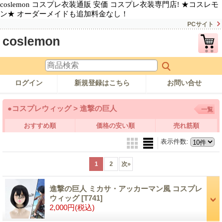
coslemon コスプレ衣装通販 安価 コスプレ衣装専門店! ★コスレモ
ン★ オーダーメイドも追加料金なし！
PCサイト
coslemon
ログイン
新規登録はこちら
お問い合せ
●コスプレウィッグ > 進撃の巨人
一覧
おすすめ順
価格の安い順
売れ筋順
表示件数
:
1
2
次
»
進撃の巨人 ミカサ・アッカーマン風 コスプレ
ウィッグ
[T741]
2,000円
(税込)