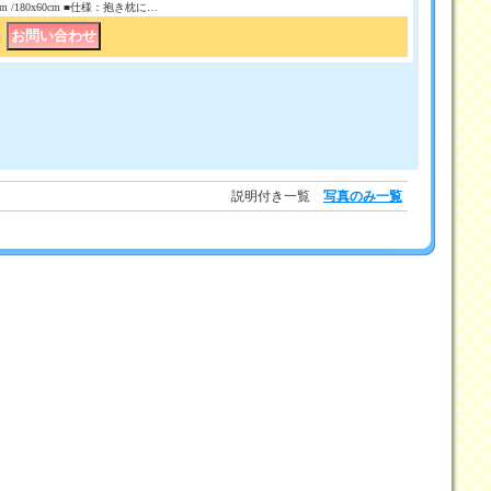
50 cm /180x60cm ■仕様：抱き枕に…
｜
説明付き一覧
写真のみ一覧