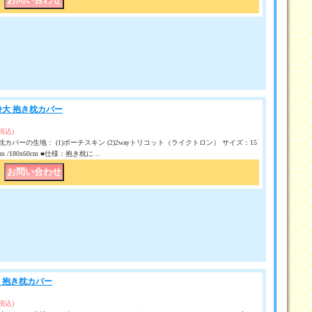
｜
等身大 抱き枕カバー
(税込)
カバーの生地： (1)ポーチスキン (2)2wayトリコット（ライクトロン） サイズ：15
50 cm /180x60cm ■仕様：抱き枕に…
｜
大 抱き枕カバー
(税込)