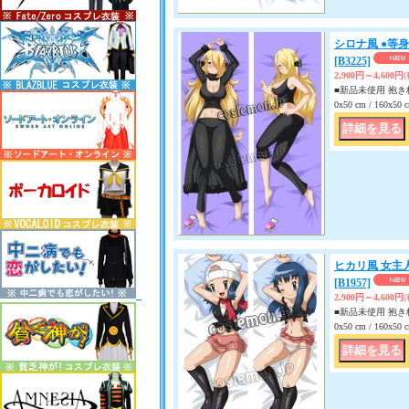
シロナ風 ●等
[B3225]
2,900円～4,600円
■新品未使用 抱き枕
0x50 cm / 160x
ヒカリ風 女主
[B1957]
2,900円～4,600円
■新品未使用 抱き枕
0x50 cm / 160x