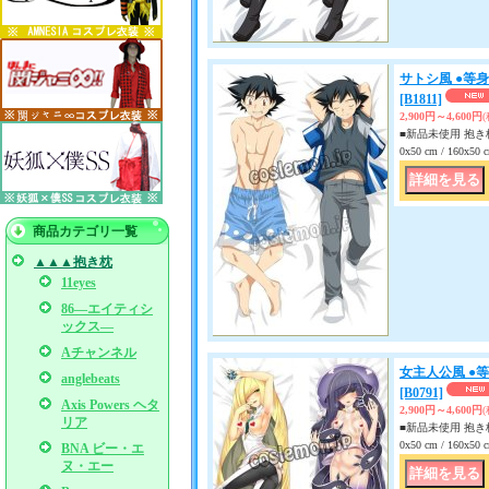
サトシ風 ●等
[B1811]
2,900円～4,600円
■新品未使用 抱き枕
0x50 cm / 160x
商品カテゴリ一覧
▲▲▲抱き枕
11eyes
86―エイティシ
ックス―
Aチャンネル
女主人公風 ●
anglebeats
[B0791]
Axis Powers ヘタ
2,900円～4,600円
リア
■新品未使用 抱き枕
0x50 cm / 160x
BNA ビー・エ
ヌ・エー