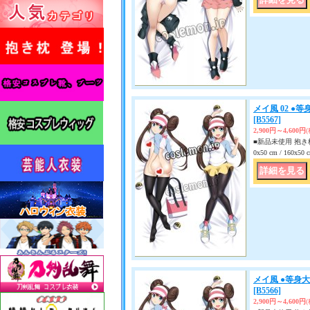
メイ風 02 ●
[B5567]
2,900円～4,600円
■新品未使用 抱き枕
0x50 cm / 160x
メイ風 ●等身
[B5566]
2,900円～4,600円