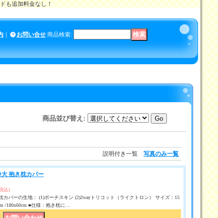
メイドも追加料金なし！
内
｜
お問い合せ
商品検索
:
商品並び替え
:
説明付き一覧
写真のみ一覧
等身大 抱き枕カバー
(税込)
カバーの生地： (1)ポーチスキン (2)2wayトリコット（ライクトロン） サイズ：15
50 cm /180x60cm ■仕様：抱き枕に…