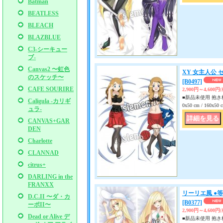
Batman
BEATLESS
BLEACH
BLAZBLUE
C3-シーキュー
ブ-
Canvas2 〜虹色
XY 女主人公 
のスケッチ〜
[B0497]
CAFE SOURIRE
2,900円～4,600円
■新品未使用 抱き枕
Caligula -カリギ
0x50 cm / 160x
ュラ-
CANVAS+GAR
DEN
Charlotte
CLANNAD
citrus+
DARLING in the
FRANXX
リーリエ風 ●
D.C.II 〜ダ・カ
[B0377]
ーポII〜
2,900円～4,600円
Dead or Alive デ
■新品未使用 抱き枕