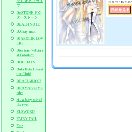
ッド オア アライ
0x50 cm / 160x
ブ
Dr.STONE ドク
ターストーン
DEATH NOTE
D.Gray-man
DIABOLIK LOV
ERS
Dies irae 〜Acta e
st Fabula〜
DOG DAYS
Doki Doki Literat
ure Club!
DRACU-RIOT!
DRAMAtical Mu
rder
ef - a fairy tale of
the two.
ELSWORD
FAIRY TAIL
Fate