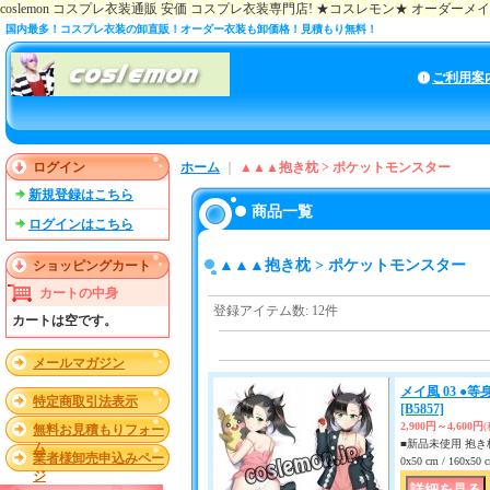
coslemon コスプレ衣装通販 安価 コスプレ衣装専門店! ★コスレモン★ オーダー
国内最多！コスプレ衣装の卸直販！オーダー衣装も卸価格！見積もり無料！
ご利用案
ログイン
ホーム
｜
▲▲▲抱き枕 > ポケットモンスター
新規登録はこちら
商品一覧
ログインはこちら
▲▲▲抱き枕 > ポケットモンスター
ショッピングカート
カートの中身
登録アイテム数
:
12件
カートは空です。
メールマガジン
メイ風 03 ●
特定商取引法表示
[B5857]
2,900円～4,600円
無料お見積もりフォー
■新品未使用 抱き枕
ム
業者様卸売申込みペー
0x50 cm / 160x
ジ