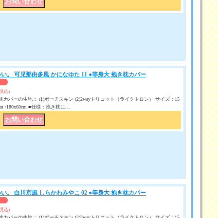
｜
い。 可児那由多風 かになゆた 11 ●等身大 抱き枕カバー
(税込)
カバーの生地： (1)ポーチスキン (2)2wayトリコット（ライクトロン） サイズ：15
50 cm /180x60cm ■仕様：抱き枕に…
｜
い。 白川京風 しらかわみやこ 02 ●等身大 抱き枕カバー
(税込)
カバーの生地： (1)ポーチスキン (2)2wayトリコット（ライクトロン） サイズ：15