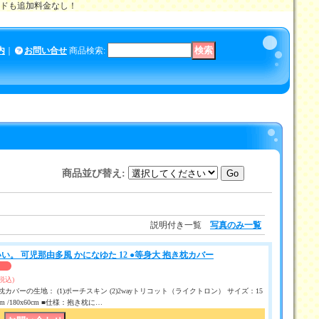
メイドも追加料金なし！
内
｜
お問い合せ
商品検索
:
商品並び替え
:
説明付き一覧
写真のみ一覧
い。 可児那由多風 かになゆた 12 ●等身大 抱き枕カバー
(税込)
カバーの生地： (1)ポーチスキン (2)2wayトリコット（ライクトロン） サイズ：15
50 cm /180x60cm ■仕様：抱き枕に…