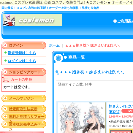
coslemon コスプレ衣装通販 安価 コスプレ衣装専門店! ★コスレモン★ オーダー
国内最多！コスプレ衣装の卸直販！オーダー衣装も卸価格！見積もり無料！
ご利用案
ログイン
ホーム
｜
▲▲▲抱き枕 > 妹さえいればいい。
新規登録はこちら
商品一覧
ログインはこちら
▲▲▲抱き枕 > 妹さえいればいい。
ショッピングカート
カートの中身
登録アイテム数
:
14件
カートは空です。
メールマガジン
妹さえいればい
特定商取引法表示
[B3237]
無料お見積もりフォー
2,900円～4,600円
ム
■新品未使用 抱き枕
業者様卸売申込みペー
0x50 cm / 160x
ジ