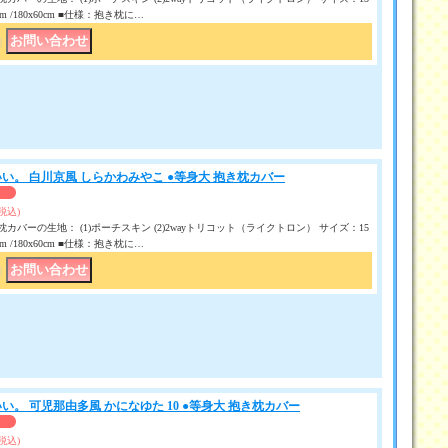
50 cm /180x60cm ■仕様：抱き枕に…
｜
い。 白川京風 しらかわみやこ ●等身大 抱き枕カバー
(税込)
カバーの生地： (1)ポーチスキン (2)2wayトリコット（ライクトロン） サイズ：15
50 cm /180x60cm ■仕様：抱き枕に…
｜
い。 可児那由多風 かになゆた 10 ●等身大 抱き枕カバー
(税込)