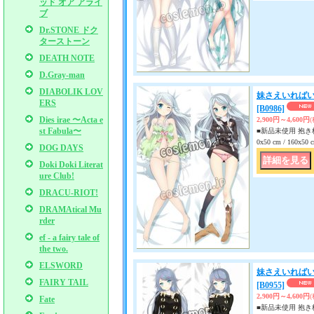
ッド オア アライ
ブ
Dr.STONE ドク
ターストーン
DEATH NOTE
D.Gray-man
DIABOLIK LOV
妹さえいればい
ERS
[B0986]
Dies irae 〜Acta e
2,900円～4,600円
st Fabula〜
■新品未使用 抱き枕
0x50 cm / 160x
DOG DAYS
Doki Doki Literat
ure Club!
DRACU-RIOT!
DRAMAtical Mu
rder
ef - a fairy tale of
the two.
ELSWORD
妹さえいればい
FAIRY TAIL
[B0955]
2,900円～4,600円
Fate
■新品未使用 抱き枕