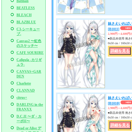
Batman
BEATLESS
BLEACH
BLAZBLUE
妹さえいればい
C3-シーキュー
[B1011]
ブ-
2,900円～4,600円
■新品未使用 抱き枕
Canvas2 〜虹色
0x50 cm / 160x
のスケッチ〜
CAFE SOURIRE
Caligula -カリギ
ュラ-
CANVAS+GAR
DEN
Charlotte
CLANNAD
citrus+
妹さえいればい
[B1010]
DARLING in the
2,900円～4,600円
FRANXX
■新品未使用 抱き枕
D.C.II 〜ダ・カ
0x50 cm / 160x
ーポII〜
Dead or Alive デ