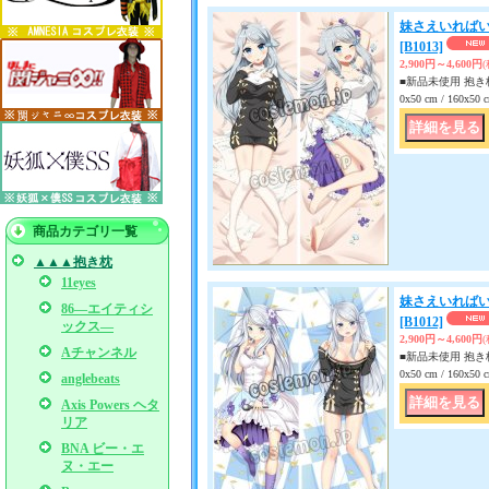
妹さえいればい
[B1013]
2,900円～4,600円
■新品未使用 抱き枕
0x50 cm / 160x
商品カテゴリ一覧
▲▲▲抱き枕
11eyes
妹さえいればい
86―エイティシ
[B1012]
ックス―
2,900円～4,600円
Aチャンネル
■新品未使用 抱き枕
0x50 cm / 160x
anglebeats
Axis Powers ヘタ
リア
BNA ビー・エ
ヌ・エー