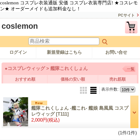
coslemon コスプレ衣装通販 安価 コスプレ衣装専門店! ★コスレモ
ン★ オーダーメイドも追加料金なし！
PCサイト
coslemon
ログイン
新規登録はこちら
お問い合せ
●コスプレウィッグ > 艦隊これくしょん
一覧
おすすめ順
価格の安い順
売れ筋順
表示件数
:
艦隊これくしょん -艦これ- 艦娘 島風風 コスプ
レウィッグ
[T111]
2,000円
(税込)
(1件/1件)