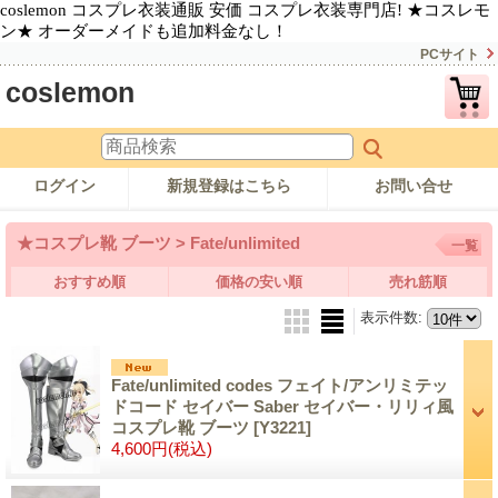
coslemon コスプレ衣装通販 安価 コスプレ衣装専門店! ★コスレモ
ン★ オーダーメイドも追加料金なし！
PCサイト
coslemon
ログイン
新規登録はこちら
お問い合せ
★コスプレ靴 ブーツ > Fate/unlimited
一覧
おすすめ順
価格の安い順
売れ筋順
表示件数
:
Fate/unlimited codes フェイト/アンリミテッ
ドコード セイバー Saber セイバー・リリィ風
コスプレ靴 ブーツ
[Y3221]
4,600円
(税込)