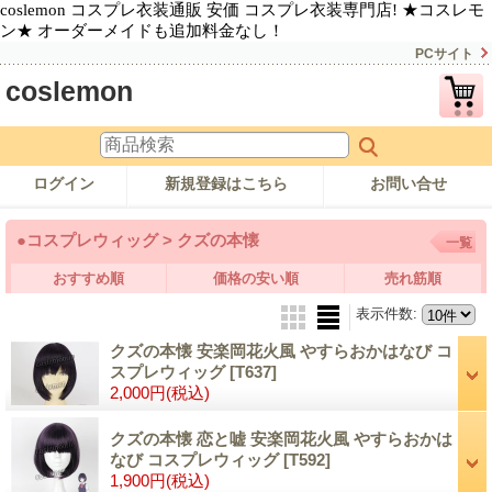
coslemon コスプレ衣装通販 安価 コスプレ衣装専門店! ★コスレモ
ン★ オーダーメイドも追加料金なし！
PCサイト
coslemon
ログイン
新規登録はこちら
お問い合せ
●コスプレウィッグ > クズの本懐
一覧
おすすめ順
価格の安い順
売れ筋順
表示件数
:
クズの本懐 安楽岡花火風 やすらおかはなび コ
スプレウィッグ
[T637]
2,000円
(税込)
クズの本懐 恋と嘘 安楽岡花火風 やすらおかは
なび コスプレウィッグ
[T592]
1,900円
(税込)