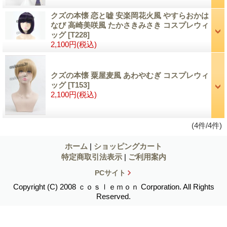
クズの本懐 恋と嘘 安楽岡花火風 やすらおかは
なび 高崎美咲風 たかさきみさき コスプレウィ
ッグ
[T228]
2,100円
(税込)
クズの本懐 粟屋麦風 あわやむぎ コスプレウィ
ッグ
[T153]
2,100円
(税込)
(4件/4件)
ホーム
|
ショッピングカート
特定商取引法表示
|
ご利用案内
PCサイト
Copyright (C) 2008 ｃｏｓｌｅｍｏｎ Corporation. All Rights
Reserved.