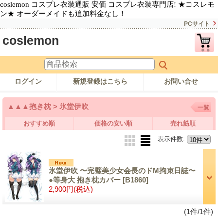
coslemon コスプレ衣装通販 安価 コスプレ衣装専門店! ★コスレモ
ン★ オーダーメイドも追加料金なし！
PCサイト
coslemon
ログイン
新規登録はこちら
お問い合せ
▲▲▲抱き枕 > 氷堂伊吹
一覧
おすすめ順
価格の安い順
売れ筋順
表示件数
:
氷堂伊吹 〜完璧美少女会長のドM拘束日誌〜
●等身大 抱き枕カバー
[B1860]
2,900円
(税込)
(1件/1件)