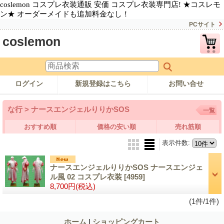
coslemon コスプレ衣装通販 安価 コスプレ衣装専門店! ★コスレモ
ン★ オーダーメイドも追加料金なし！
PCサイト
coslemon
ログイン
新規登録はこちら
お問い合せ
な行 > ナースエンジェルりりかSOS
一覧
おすすめ順
価格の安い順
売れ筋順
表示件数
:
ナースエンジェルりりかSOS ナースエンジェ
ル風 02 コスプレ衣装
[4959]
8,700円
(税込)
(1件/1件)
ホーム
|
ショッピングカート