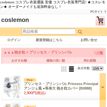
coslemon コスプレ衣装通販 安価 コスプレ衣装専門店! ★コスレモ
ン★ オーダーメイドも追加料金なし！
PCサイト
coslemon
ログイン
新規登録はこちら
お問い合せ
▲▲▲抱き枕 > プリンセス・プリンシパル
一覧
おすすめ順
価格の安い順
売れ筋順
表示件数
:
プリンセス・プリンシパル Princess Principal
アンジェ風 ●等身大 抱き枕カバー
[B0888]
2,900円
(税込)