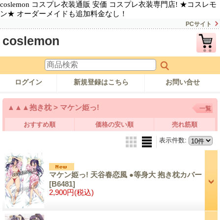
coslemon コスプレ衣装通販 安価 コスプレ衣装専門店! ★コスレモ
ン★ オーダーメイドも追加料金なし！
PCサイト
coslemon
ログイン
新規登録はこちら
お問い合せ
▲▲▲抱き枕 > マケン姫っ!
一覧
おすすめ順
価格の安い順
売れ筋順
表示件数
:
マケン姫っ! 天谷春恋風 ●等身大 抱き枕カバー
[B6481]
2,900円
(税込)