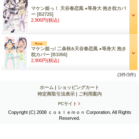
マケン姫っ！ 天谷春恋風 ●等身大 抱き枕カバ
ー
[B2725]
2,900円
(税込)
マケン姫っ! 二条秋&天谷春恋風 ●等身大 抱き
枕カバー
[B1056]
2,900円
(税込)
(3件/3件)
ホーム
|
ショッピングカート
特定商取引法表示
|
ご利用案内
PCサイト
Copyright (C) 2008 ｃｏｓｌｅｍｏｎ Corporation. All Rights
Reserved.