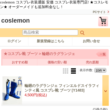
coslemon コスプレ衣装通販 安価 コスプレ衣装専門店! ★コスレモ
ン★ オーダーメイドも追加料金なし！
PCサイト
coslemon
ログイン
新規登録はこちら
お問い合せ
★コスプレ靴 ブーツ > 輪廻のラグランジェ
一覧
おすすめ順
価格の安い順
売れ筋順
表示件数
:
輪廻のラグランジェ フィンエルドスイラフィ
ンティ風 コスプレ靴 ブーツ
[Y1483]
4,500円
(税込)
(1件/1件)