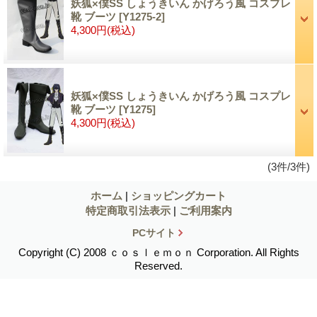
妖狐×僕SS しょうきいん かげろう風 コスプレ
靴 ブーツ
[Y1275-2]
4,300円
(税込)
妖狐×僕SS しょうきいん かげろう風 コスプレ
靴 ブーツ
[Y1275]
4,300円
(税込)
(3件/3件)
ホーム
|
ショッピングカート
特定商取引法表示
|
ご利用案内
PCサイト
Copyright (C) 2008 ｃｏｓｌｅｍｏｎ Corporation. All Rights
Reserved.