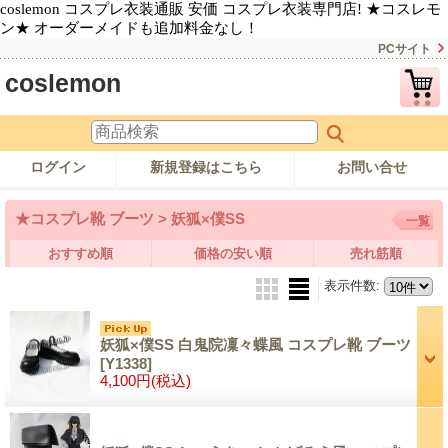
coslemon コスプレ衣装通販 安価 コスプレ衣装専門店! ★コスレモ
ン★ オーダーメイドも追加料金なし！
PCサイト
coslemon
ログイン
新規登録はこちら
お問い合せ
★コスプレ靴 ブーツ > 妖狐×僕SS
一覧
おすすめ順
価格の安い順
売れ筋順
表示件数
:
妖狐×僕SS 白鬼院凜々蝶風 コスプレ靴 ブーツ
[Y1338]
4,100円
(税込)