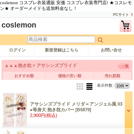
coslemon コスプレ衣装通販 安価 コスプレ衣装専門店! ★コスレモ
ン★ オーダーメイドも追加料金なし！
PCサイト
coslemon
ログイン
新規登録はこちら
お問い合せ
▲▲▲抱き枕 > アサシンズプライド
一覧
おすすめ順
価格の安い順
売れ筋順
表示件数
:
アサシンズプライド メリダ＝アンジェル風 03
●等身大 抱き枕カバー
[B5879]
2,900円
(税込)