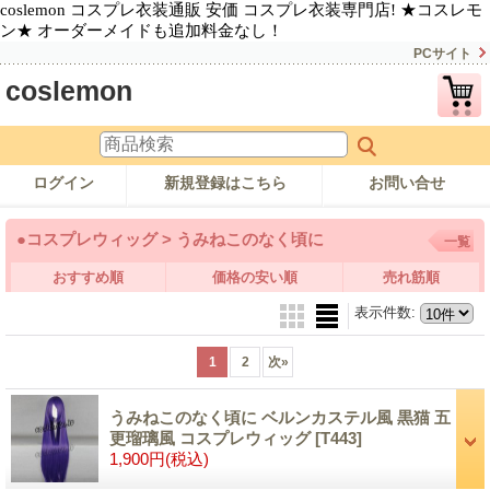
coslemon コスプレ衣装通販 安価 コスプレ衣装専門店! ★コスレモ
ン★ オーダーメイドも追加料金なし！
PCサイト
coslemon
ログイン
新規登録はこちら
お問い合せ
●コスプレウィッグ > うみねこのなく頃に
一覧
おすすめ順
価格の安い順
売れ筋順
表示件数
:
1
2
次
»
うみねこのなく頃に ベルンカステル風 黒猫 五
更瑠璃風 コスプレウィッグ
[T443]
1,900円
(税込)