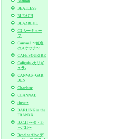
Batman
BEATLESS
BLEACH
BLAZBLUE
C3-シーキュー
ブ-
Canvas2 〜虹色
のスケッチ〜
CAFE SOURIRE
Caligula -カリギ
ュラ-
CANVAS+GAR
DEN
Charlotte
CLANNAD
citrus+
DARLING in the
FRANXX
D.C.II 〜ダ・カ
ーポII〜
Dead or Alive デ