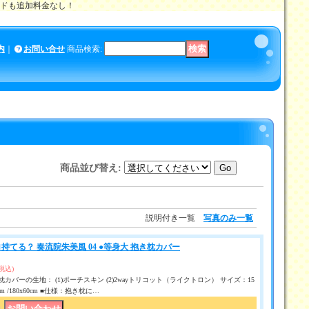
メイドも追加料金なし！
内
｜
お問い合せ
商品検索
:
商品並び替え
:
説明付き一覧
写真のみ一覧
持てる？ 奏流院朱美風 04 ●等身大 抱き枕カバー
(税込)
カバーの生地： (1)ポーチスキン (2)2wayトリコット（ライクトロン） サイズ：15
50 cm /180x60cm ■仕様：抱き枕に…