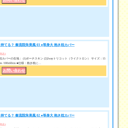
｜
持てる？ 奏流院朱美風 03 ●等身大 抱き枕カバー
(税込)
カバーの生地： (1)ポーチスキン (2)2wayトリコット（ライクトロン） サイズ：15
50 cm /180x60cm ■仕様：抱き枕に…
｜
持てる？ 奏流院朱美風 02 ●等身大 抱き枕カバー
(税込)