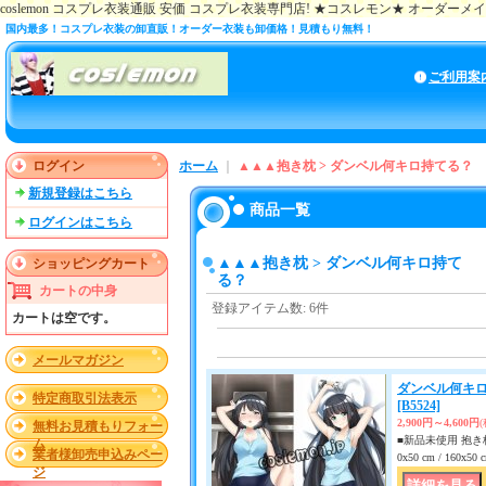
coslemon コスプレ衣装通販 安価 コスプレ衣装専門店! ★コスレモン★ オーダー
国内最多！コスプレ衣装の卸直販！オーダー衣装も卸価格！見積もり無料！
ご利用案
ログイン
ホーム
｜
▲▲▲抱き枕 > ダンベル何キロ持てる？
新規登録はこちら
商品一覧
ログインはこちら
▲▲▲抱き枕 > ダンベル何キロ持て
ショッピングカート
る？
カートの中身
登録アイテム数
:
6件
カートは空です。
メールマガジン
ダンベル何キロ
特定商取引法表示
[B5524]
2,900円～4,600円
無料お見積もりフォー
■新品未使用 抱き枕
ム
業者様卸売申込みペー
0x50 cm / 160x
ジ