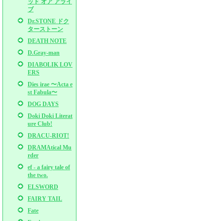
ッド オア アライ
ブ
Dr.STONE ドク
ターストーン
DEATH NOTE
D.Gray-man
DIABOLIK LOV
ERS
Dies irae 〜Acta e
st Fabula〜
DOG DAYS
Doki Doki Literat
ure Club!
DRACU-RIOT!
DRAMAtical Mu
rder
ef - a fairy tale of
the two.
ELSWORD
FAIRY TAIL
Fate