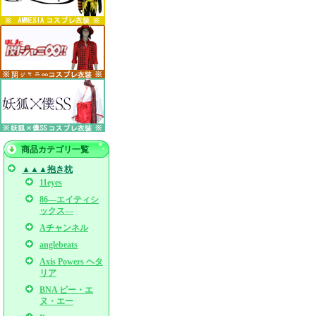
商品カテゴリ一覧
▲▲▲抱き枕
11eyes
86―エイティシ
ックス―
Aチャンネル
anglebeats
Axis Powers ヘタ
リア
BNA ビー・エ
ヌ・エー