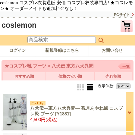
coslemon コスプレ衣装通販 安価 コスプレ衣装専門店! ★コスレモ
ン★ オーダーメイドも追加料金なし！
PCサイト
coslemon
ログイン
新規登録はこちら
お問い合せ
★コスプレ靴 ブーツ > 八犬伝 東方八犬異聞
一覧
おすすめ順
価格の安い順
売れ筋順
表示件数
:
八犬伝―東方八犬異聞― 観月あやね風 コスプ
レ靴 ブーツ
[Y1881]
4,500円
(税込)