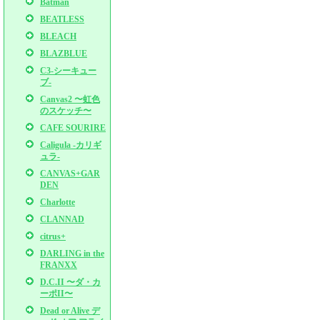
Batman
BEATLESS
BLEACH
BLAZBLUE
C3-シーキュー
ブ-
Canvas2 〜虹色
のスケッチ〜
CAFE SOURIRE
Caligula -カリギ
ュラ-
CANVAS+GAR
DEN
Charlotte
CLANNAD
citrus+
DARLING in the
FRANXX
D.C.II 〜ダ・カ
ーポII〜
Dead or Alive デ