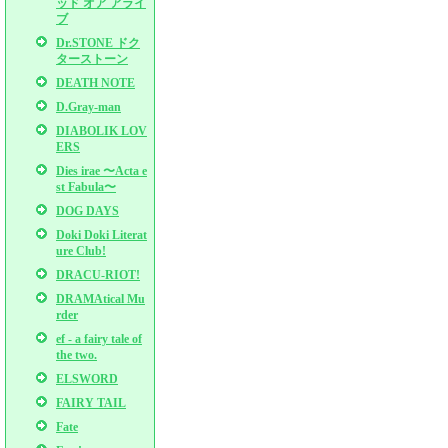
ッド オア アライ
ブ
Dr.STONE ドク
ターストーン
DEATH NOTE
D.Gray-man
DIABOLIK LOV
ERS
Dies irae 〜Acta e
st Fabula〜
DOG DAYS
Doki Doki Literat
ure Club!
DRACU-RIOT!
DRAMAtical Mu
rder
ef - a fairy tale of
the two.
ELSWORD
FAIRY TAIL
Fate