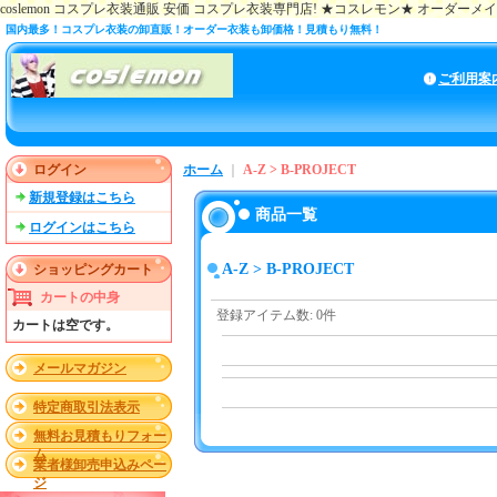
coslemon コスプレ衣装通販 安価 コスプレ衣装専門店! ★コスレモン★ オーダー
国内最多！コスプレ衣装の卸直販！オーダー衣装も卸価格！見積もり無料！
ご利用案
ログイン
ホーム
｜
A-Z > B-PROJECT
新規登録はこちら
商品一覧
ログインはこちら
A-Z > B-PROJECT
ショッピングカート
カートの中身
登録アイテム数
:
0件
カートは空です。
メールマガジン
特定商取引法表示
無料お見積もりフォー
ム
業者様卸売申込みペー
ジ