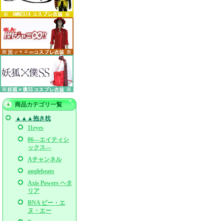
商品カテゴリ一覧
▲▲▲抱き枕
11eyes
86―エイティシ
ックス―
Aチャンネル
anglebeats
Axis Powers ヘタ
リア
BNA ビー・エ
ヌ・エー