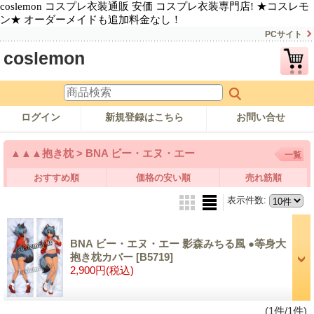
coslemon コスプレ衣装通販 安価 コスプレ衣装専門店! ★コスレモ
ン★ オーダーメイドも追加料金なし！
PCサイト
coslemon
ログイン
新規登録はこちら
お問い合せ
▲▲▲抱き枕 > BNA ビー・エヌ・エー
一覧
おすすめ順
価格の安い順
売れ筋順
表示件数
:
BNA ビー・エヌ・エー 影森みちる風 ●等身大
抱き枕カバー
[B5719]
2,900円
(税込)
(1件/1件)