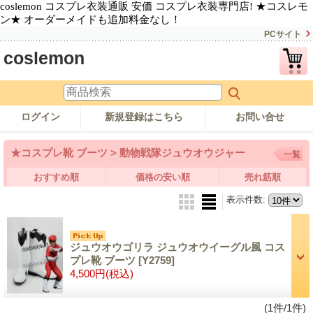
coslemon コスプレ衣装通販 安価 コスプレ衣装専門店! ★コスレモ
ン★ オーダーメイドも追加料金なし！
PCサイト
coslemon
ログイン
新規登録はこちら
お問い合せ
★コスプレ靴 ブーツ > 動物戦隊ジュウオウジャー
一覧
おすすめ順
価格の安い順
売れ筋順
表示件数
:
ジュウオウゴリラ ジュウオウイーグル風 コス
プレ靴 ブーツ
[Y2759]
4,500円
(税込)
(1件/1件)