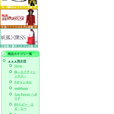
商品カテゴリ一覧
▲▲▲抱き枕
11eyes
86―エイティシ
ックス―
Aチャンネル
anglebeats
Axis Powers ヘタ
リア
BNA ビー・エ
ヌ・エー