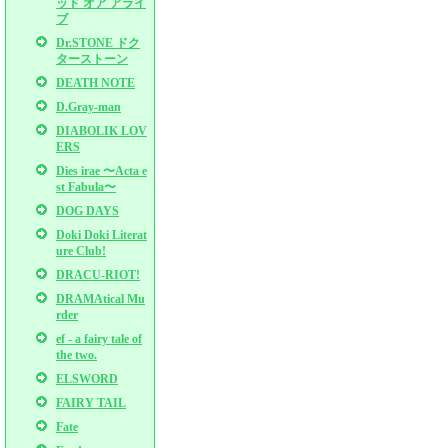
ッド オア アライ
ブ
Dr.STONE ドク
ターストーン
DEATH NOTE
D.Gray-man
DIABOLIK LOV
ERS
Dies irae 〜Acta e
st Fabula〜
DOG DAYS
Doki Doki Literat
ure Club!
DRACU-RIOT!
DRAMAtical Mu
rder
ef - a fairy tale of
the two.
ELSWORD
FAIRY TAIL
Fate