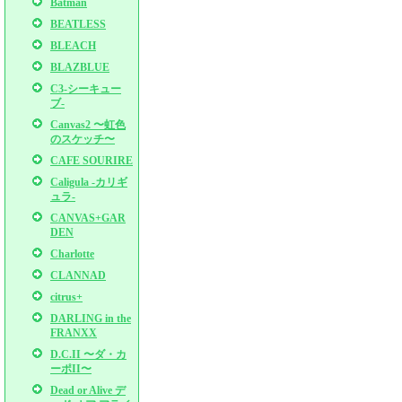
Batman
BEATLESS
BLEACH
BLAZBLUE
C3-シーキュー
ブ-
Canvas2 〜虹色
のスケッチ〜
CAFE SOURIRE
Caligula -カリギ
ュラ-
CANVAS+GAR
DEN
Charlotte
CLANNAD
citrus+
DARLING in the
FRANXX
D.C.II 〜ダ・カ
ーポII〜
Dead or Alive デ