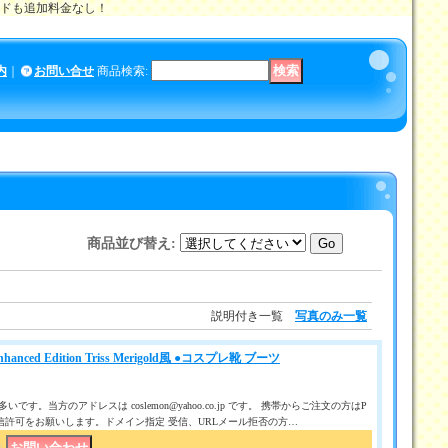
メイドも追加料金なし！
内
｜
お問い合せ
商品検索
:
商品並び替え
:
説明付き一覧
写真のみ一覧
 Enhanced Edition Triss Merigold風 ●コスプレ靴 ブーツ
です。当方のアドレスは coslemon@yahoo.co.jp です。 携帯からご注文の方はP
信許可をお願いします。ドメイン指定 受信、URLメール拒否の方…