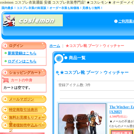
coslemon コスプレ衣装通販 安価 コスプレ衣装専門店! ★コスレモン★ オーダー
国内最多！コスプレ衣装の卸直販！オーダー衣装も卸価格！見積もり無料！
ご利用案
ログイン
ホーム
｜
★コスプレ靴 ブーツ > ウィッチャー
新規登録はこちら
商品一覧
ログインはこちら
★コスプレ靴 ブーツ > ウィッチャー
ショッピングカート
カートの中身
登録アイテム数
:
3件
カートは空です。
メールマガジン
The Witcher:
特定商取引法表示
[A2682]
4,500円
(税込)
無料お見積もりフォー
★メールの不達が多い
ム
業者様卸売申込みペー
Cからのメール受
ジ