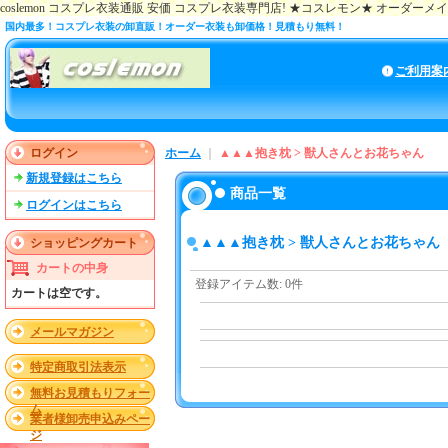
coslemon コスプレ衣装通販 安価 コスプレ衣装専門店! ★コスレモン★ オーダー
国内最多！コスプレ衣装の卸直販！オーダー衣装も卸価格！見積もり無料！
ご利用案
ログイン
ホーム
｜
▲▲▲抱き枕 > 獣人さんとお花ちゃん
新規登録はこちら
商品一覧
ログインはこちら
▲▲▲抱き枕 > 獣人さんとお花ちゃん
ショッピングカート
カートの中身
登録アイテム数
:
0件
カートは空です。
メールマガジン
特定商取引法表示
無料お見積もりフォー
ム
業者様卸売申込みペー
ジ