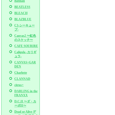
Batman
BEATLESS
BLEACH
BLAZBLUE
C3-シーキュー
ブ-
Canvas2 〜虹色
のスケッチ〜
CAFE SOURIRE
Caligula -カリギ
ュラ-
CANVAS+GAR
DEN
Charlotte
CLANNAD
citrus+
DARLING in the
FRANXX
D.C.II 〜ダ・カ
ーポII〜
Dead or Alive デ