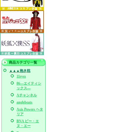
商品カテゴリ一覧
▲▲▲抱き枕
11eyes
86―エイティシ
ックス―
Aチャンネル
anglebeats
Axis Powers ヘタ
リア
BNA ビー・エ
ヌ・エー