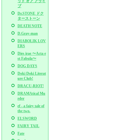
ッド オア アライ
ブ
Dr.STONE ドク
ターストーン
DEATH NOTE
D.Gray-man
DIABOLIK LOV
ERS
Dies irae 〜Acta e
st Fabula〜
DOG DAYS
Doki Doki Literat
ure Club!
DRACU-RIOT!
DRAMAtical Mu
rder
ef - a fairy tale of
the two.
ELSWORD
FAIRY TAIL
Fate