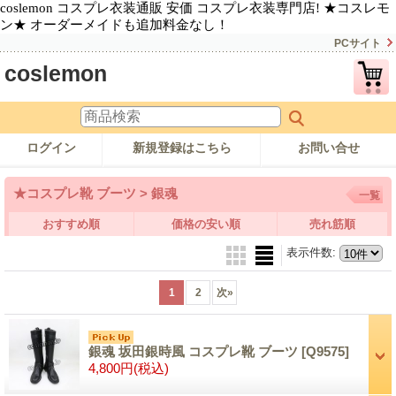
coslemon コスプレ衣装通販 安価 コスプレ衣装専門店! ★コスレモ
ン★ オーダーメイドも追加料金なし！
PCサイト
coslemon
ログイン
新規登録はこちら
お問い合せ
★コスプレ靴 ブーツ > 銀魂
一覧
おすすめ順
価格の安い順
売れ筋順
表示件数
:
1
2
次
»
銀魂 坂田銀時風 コスプレ靴 ブーツ
[Q9575]
4,800円
(税込)