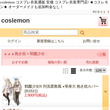
coslemon コスプレ衣装通販 安価 コスプレ衣装専門店! ★コスレモ
ン★ オーダーメイドも追加料金なし！
PCサイト
coslemon
ログイン
新規登録はこちら
お問い合せ
▲▲▲抱き枕 > 戦艦少女
一覧
おすすめ順
価格の安い順
売れ筋順
表示件数
:
戦艦少女R 列克星敦風 ●等身大 抱き枕カバー
[B2521]
2,900円
(税込)