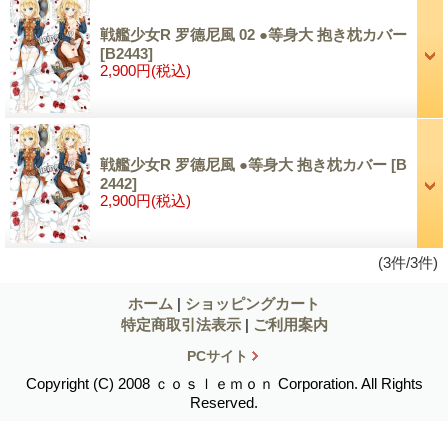
戦艦少女R 罗德尼風 02 ●等身大 抱き枕カバー
[B2443]
2,900円
(税込)
戦艦少女R 罗德尼風 ●等身大 抱き枕カバー
[B
2442]
2,900円
(税込)
(3件/3件)
ホーム
|
ショッピングカート
特定商取引法表示
|
ご利用案内
PCサイト
Copyright (C) 2008 ｃｏｓｌｅｍｏｎ Corporation. All Rights
Reserved.