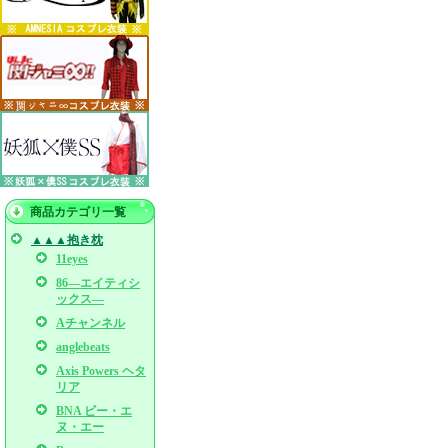
商品カテゴリ一覧
▲▲▲抱き枕
11eyes
86―エイティシ
ックス―
Aチャンネル
anglebeats
Axis Powers ヘタ
リア
BNA ビー・エ
ヌ・エー