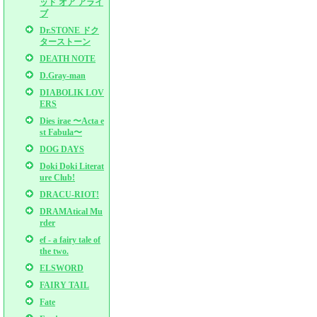
ッド オア アライ
ブ
Dr.STONE ドク
ターストーン
DEATH NOTE
D.Gray-man
DIABOLIK LOV
ERS
Dies irae 〜Acta e
st Fabula〜
DOG DAYS
Doki Doki Literat
ure Club!
DRACU-RIOT!
DRAMAtical Mu
rder
ef - a fairy tale of
the two.
ELSWORD
FAIRY TAIL
Fate