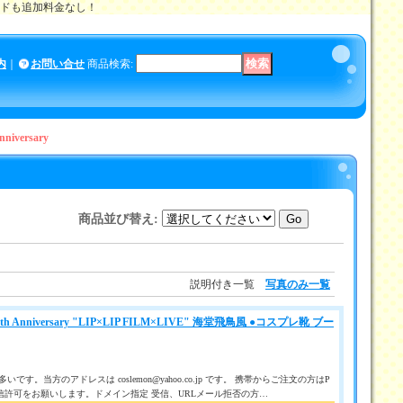
メイドも追加料金なし！
内
｜
お問い合せ
商品検索
:
iversary
商品並び替え
:
説明付き一覧
写真のみ一覧
10th Anniversary "LIP×LIP FILM×LIVE" 海堂飛鳥風 ●コスプレ靴 ブー
です。当方のアドレスは coslemon@yahoo.co.jp です。 携帯からご注文の方はP
信許可をお願いします。ドメイン指定 受信、URLメール拒否の方…