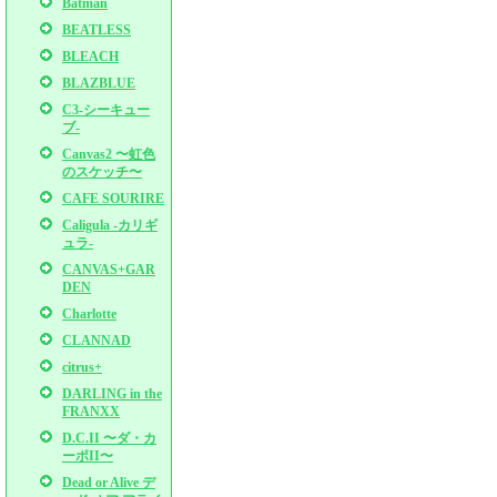
Batman
BEATLESS
BLEACH
BLAZBLUE
C3-シーキュー
ブ-
Canvas2 〜虹色
のスケッチ〜
CAFE SOURIRE
Caligula -カリギ
ュラ-
CANVAS+GAR
DEN
Charlotte
CLANNAD
citrus+
DARLING in the
FRANXX
D.C.II 〜ダ・カ
ーポII〜
Dead or Alive デ