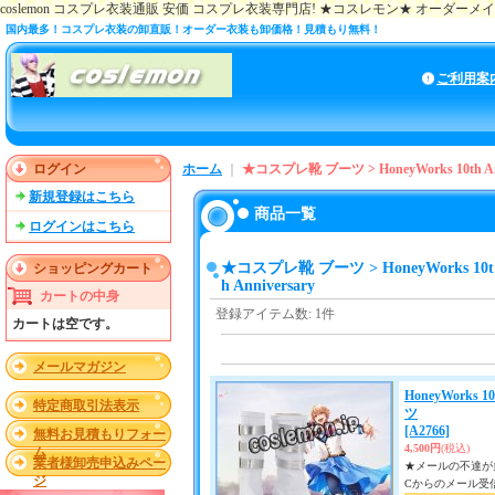
coslemon コスプレ衣装通販 安価 コスプレ衣装専門店! ★コスレモン★ オーダー
国内最多！コスプレ衣装の卸直販！オーダー衣装も卸価格！見積もり無料！
ご利用案
ログイン
ホーム
｜
★コスプレ靴 ブーツ > HoneyWorks 10th Ann
新規登録はこちら
商品一覧
ログインはこちら
★コスプレ靴 ブーツ > HoneyWorks 10t
ショッピングカート
h Anniversary
カートの中身
登録アイテム数
:
1件
カートは空です。
メールマガジン
HoneyWorks 
特定商取引法表示
ツ
[A2766]
無料お見積もりフォー
4,500円
(税込)
ム
業者様卸売申込みペー
★メールの不達が多い
ジ
Cからのメール受