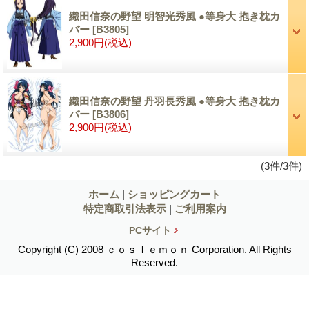
織田信奈の野望 明智光秀風 ●等身大 抱き枕カ
バー
[B3805]
2,900円
(税込)
織田信奈の野望 丹羽長秀風 ●等身大 抱き枕カ
バー
[B3806]
2,900円
(税込)
(3件/3件)
ホーム
|
ショッピングカート
特定商取引法表示
|
ご利用案内
PCサイト
Copyright (C) 2008 ｃｏｓｌｅｍｏｎ Corporation. All Rights
Reserved.