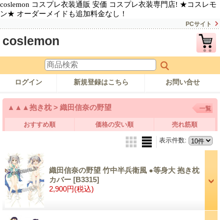
coslemon コスプレ衣装通販 安価 コスプレ衣装専門店! ★コスレモ
ン★ オーダーメイドも追加料金なし！
PCサイト
coslemon
ログイン
新規登録はこちら
お問い合せ
▲▲▲抱き枕 > 織田信奈の野望
一覧
おすすめ順
価格の安い順
売れ筋順
表示件数
:
織田信奈の野望 竹中半兵衛風 ●等身大 抱き枕
カバー
[B3315]
2,900円
(税込)