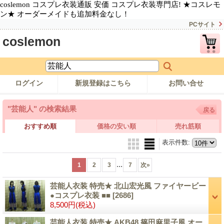
coslemon コスプレ衣装通販 安価 コスプレ衣装専門店! ★コスレモ
ン★ オーダーメイドも追加料金なし！
PCサイト
coslemon
ログイン
新規登録はこちら
お問い合せ
"芸能人"
の
検索結果
戻る
おすすめ順
価格の安い順
売れ筋順
表示件数
:
...
1
2
3
7
次
»
芸能人衣装 特売★ 北山宏光風 ファイヤービー
●コスプレ衣装 ■■
[2686]
8,500円
(税込)
芸能人衣装 特売★ AKB48 篠田麻里子風 オー