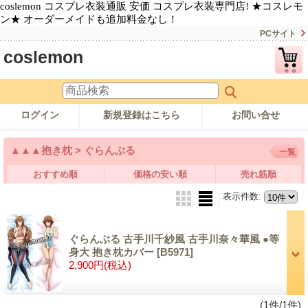
coslemon コスプレ衣装通販 安価 コスプレ衣装専門店! ★コスレモ
ン★ オーダーメイドも追加料金なし！
PCサイト
coslemon
ログイン
新規登録はこちら
お問い合せ
▲▲▲抱き枕 > ぐらんぶる
一覧
おすすめ順
価格の安い順
売れ筋順
表示件数
:
ぐらんぶる 古手川千紗風 古手川奈々華風 ●等
身大 抱き枕カバー
[B5971]
2,900円
(税込)
(1件/1件)