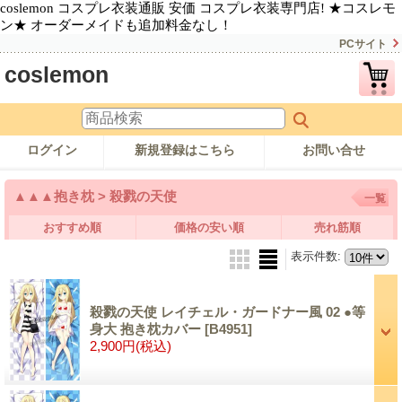
coslemon コスプレ衣装通販 安価 コスプレ衣装専門店! ★コスレモ
ン★ オーダーメイドも追加料金なし！
PCサイト
coslemon
ログイン
新規登録はこちら
お問い合せ
▲▲▲抱き枕 > 殺戮の天使
一覧
おすすめ順
価格の安い順
売れ筋順
表示件数
:
殺戮の天使 レイチェル・ガードナー風 02 ●等
身大 抱き枕カバー
[B4951]
2,900円
(税込)