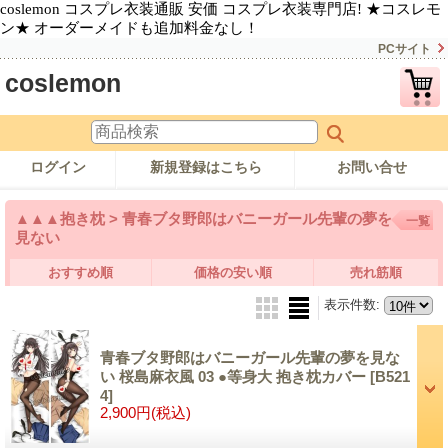
coslemon コスプレ衣装通販 安価 コスプレ衣装専門店! ★コスレモ
ン★ オーダーメイドも追加料金なし！
PCサイト
coslemon
ログイン
新規登録はこちら
お問い合せ
▲▲▲抱き枕 > 青春ブタ野郎はバニーガール先輩の夢を
一覧
見ない
おすすめ順
価格の安い順
売れ筋順
表示件数
:
青春ブタ野郎はバニーガール先輩の夢を見な
い 桜島麻衣風 03 ●等身大 抱き枕カバー
[B521
4]
2,900円
(税込)