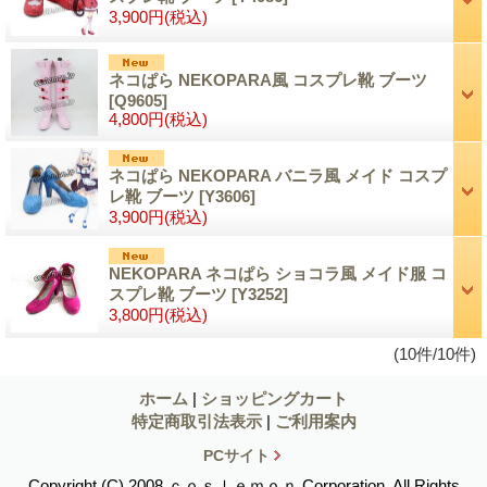
3,900円
(税込)
ネコぱら NEKOPARA風 コスプレ靴 ブーツ
[Q9605]
4,800円
(税込)
ネコぱら NEKOPARA バニラ風 メイド コスプ
レ靴 ブーツ
[Y3606]
3,900円
(税込)
NEKOPARA ネコぱら ショコラ風 メイド服 コ
スプレ靴 ブーツ
[Y3252]
3,800円
(税込)
(10件/10件)
ホーム
|
ショッピングカート
特定商取引法表示
|
ご利用案内
PCサイト
Copyright (C) 2008 ｃｏｓｌｅｍｏｎ Corporation. All Rights