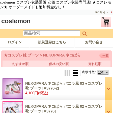
coslemon コスプレ衣装通販 安価 コスプレ衣装専門店! ★コスレモ
ン★ オーダーメイドも追加料金なし！
PCサイト
coslemon
ログイン
新規登録はこちら
お問い合せ
★コスプレ靴 ブーツ > NEKOPARA ネコぱら
一覧
おすすめ順
価格の安い順
売れ筋順
表示件数
:
NEKOPARA ネコぱら バニラ風 03 ●コスプレ
靴 ブーツ
[A3776-2]
4,100円
(税込)
NEKOPARA ネコぱら バニラ風 02 ●コスプレ
靴 ブーツ
[A3776]