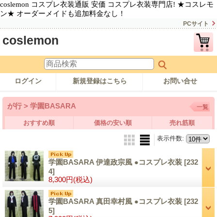
coslemon コスプレ衣装通販 安価 コスプレ衣装専門店! ★コスレモ
ン★ オーダーメイドも追加料金なし！
PCサイト
coslemon
ログイン
新規登録はこちら
お問い合せ
が行 > 学園BASARA
一覧
おすすめ順
価格の安い順
売れ筋順
表示件数
:
学園BASARA 伊達政宗風 ●コスプレ衣装
[232
4]
8,300円
(税込)
学園BASARA 真田幸村風 ●コスプレ衣装
[232
5]