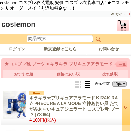
coslemon コスプレ衣装通販 安価 コスプレ衣装専門店! ★コスレモ
ン★ オーダーメイドも追加料金なし！
PCサイト
coslemon
ログイン
新規登録はこちら
お問い合せ
★コスプレ靴 ブーツ > キラキラ プリキュアアラモード
一覧
おすすめ順
価格の安い順
売れ筋順
表示件数
:
キラキラ☆プリキュアアラモード KIRAKIRA
☆ PRECURE A LA MODE 立神あおい風 たて
がみあおいキュアジェラート コスプレ靴 ブー
ツ
[Y3094]
4,100円
(税込)