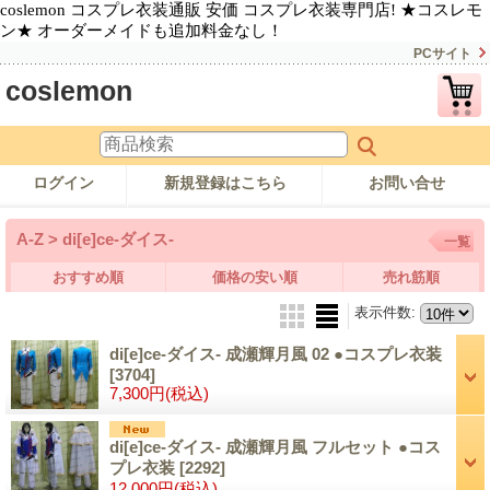
coslemon コスプレ衣装通販 安価 コスプレ衣装専門店! ★コスレモ
ン★ オーダーメイドも追加料金なし！
PCサイト
coslemon
ログイン
新規登録はこちら
お問い合せ
A-Z > di[e]ce-ダイス-
一覧
おすすめ順
価格の安い順
売れ筋順
表示件数
:
di[e]ce-ダイス- 成瀬輝月風 02 ●コスプレ衣装
[3704]
7,300円
(税込)
di[e]ce-ダイス- 成瀬輝月風 フルセット ●コス
プレ衣装
[2292]
12,000円
(税込)