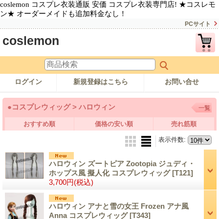
coslemon コスプレ衣装通販 安価 コスプレ衣装専門店! ★コスレモ
ン★ オーダーメイドも追加料金なし！
PCサイト
coslemon
ログイン
新規登録はこちら
お問い合せ
●コスプレウィッグ > ハロウィン
一覧
おすすめ順
価格の安い順
売れ筋順
表示件数
:
ハロウィン ズートピア Zootopia ジュディ・
ホップス風 擬人化 コスプレウィッグ
[T121]
3,700円
(税込)
ハロウィン アナと雪の女王 Frozen アナ風
Anna コスプレウィッグ
[T343]