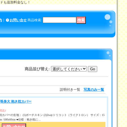
メイドも追加料金なし！
内
｜
お問い合せ
商品検索
:
商品並び替え
:
説明付き一覧
写真のみ一覧
●等身大 抱き枕カバー
(税込)
カバーの生地： (1)ポーチスキン (2)2wayトリコット（ライクトロン） サイズ：15
50 cm /180x60cm ■仕様：抱き枕に…