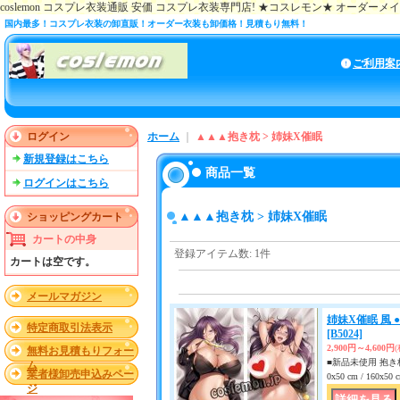
coslemon コスプレ衣装通販 安価 コスプレ衣装専門店! ★コスレモン★ オーダー
国内最多！コスプレ衣装の卸直販！オーダー衣装も卸価格！見積もり無料！
ご利用案
ログイン
ホーム
｜
▲▲▲抱き枕 > 姉妹X催眠
新規登録はこちら
商品一覧
ログインはこちら
▲▲▲抱き枕 > 姉妹X催眠
ショッピングカート
カートの中身
登録アイテム数
:
1件
カートは空です。
メールマガジン
姉妹X催眠 風 
特定商取引法表示
[B5024]
2,900円～4,600円
無料お見積もりフォー
■新品未使用 抱き枕
ム
業者様卸売申込みペー
0x50 cm / 160x
ジ