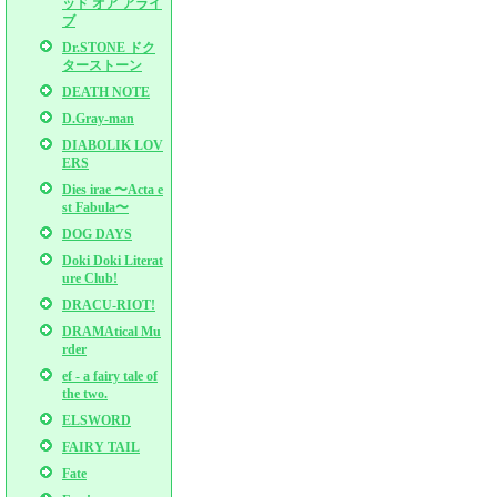
ッド オア アライ
ブ
Dr.STONE ドク
ターストーン
DEATH NOTE
D.Gray-man
DIABOLIK LOV
ERS
Dies irae 〜Acta e
st Fabula〜
DOG DAYS
Doki Doki Literat
ure Club!
DRACU-RIOT!
DRAMAtical Mu
rder
ef - a fairy tale of
the two.
ELSWORD
FAIRY TAIL
Fate