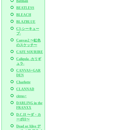
Batman
BEATLESS
BLEACH
BLAZBLUE
C3-シーキュー
ブ-
Canvas2 〜虹色
のスケッチ〜
CAFE SOURIRE
Caligula -カリギ
ュラ-
CANVAS+GAR
DEN
Charlotte
CLANNAD
citrus+
DARLING in the
FRANXX
D.C.II 〜ダ・カ
ーポII〜
Dead or Alive デ