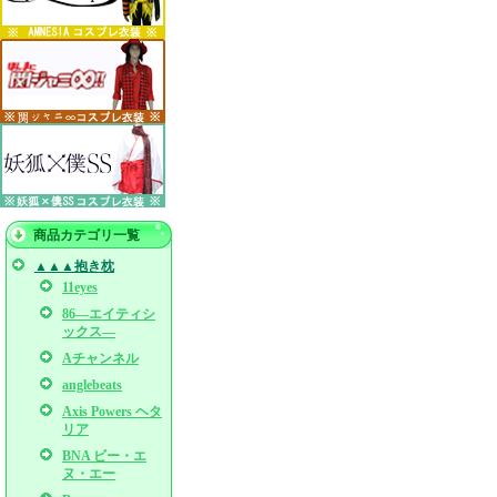
商品カテゴリ一覧
▲▲▲抱き枕
11eyes
86―エイティシ
ックス―
Aチャンネル
anglebeats
Axis Powers ヘタ
リア
BNA ビー・エ
ヌ・エー