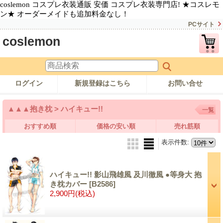
coslemon コスプレ衣装通販 安価 コスプレ衣装専門店! ★コスレモ
ン★ オーダーメイドも追加料金なし！
PCサイト
coslemon
ログイン
新規登録はこちら
お問い合せ
▲▲▲抱き枕 > ハイキュー!!
一覧
おすすめ順
価格の安い順
売れ筋順
表示件数
:
ハイキュー!! 影山飛雄風 及川徹風 ●等身大 抱
き枕カバー
[B2586]
2,900円
(税込)