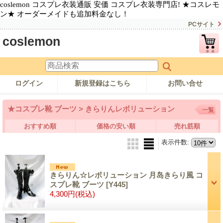
coslemon コスプレ衣装通販 安価 コスプレ衣装専門店! ★コスレモ
ン★ オーダーメイドも追加料金なし！
PCサイト
coslemon
ログイン
新規登録はこちら
お問い合せ
★コスプレ靴 ブーツ > きらりんレボリューション
一覧
おすすめ順
価格の安い順
売れ筋順
表示件数
:
きらりん☆レボリューション 月岛きらり風 コ
スプレ靴 ブーツ
[Y445]
4,300円
(税込)