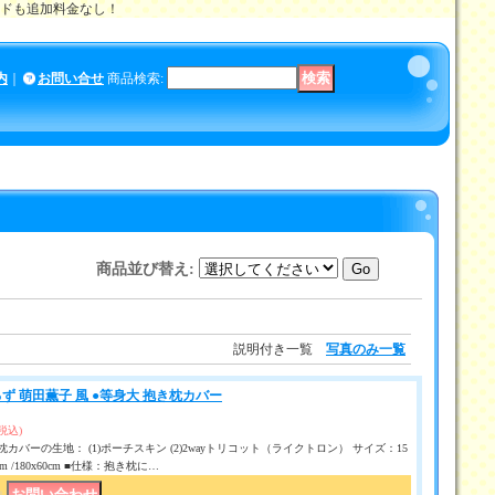
メイドも追加料金なし！
内
｜
お問い合せ
商品検索
:
商品並び替え
:
説明付き一覧
写真のみ一覧
ず 萌田薫子 風 ●等身大 抱き枕カバー
(税込)
カバーの生地： (1)ポーチスキン (2)2wayトリコット（ライクトロン） サイズ：15
50 cm /180x60cm ■仕様：抱き枕に…