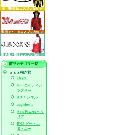
商品カテゴリ一覧
▲▲▲抱き枕
11eyes
86―エイティシ
ックス―
Aチャンネル
anglebeats
Axis Powers ヘタ
リア
BNA ビー・エ
ヌ・エー