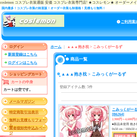
coslemon コスプレ衣装通販 安価 コスプレ衣装専門店! ★コスレモン★ オーダー
国内最多！コスプレ衣装の卸直販！オーダー衣装も卸価格！見積もり無料！
ご利用案
ログイン
ホーム
｜
▲▲▲抱き枕 > こみっくがーるず
新規登録はこちら
商品一覧
ログインはこちら
▲▲▲抱き枕 > こみっくがーるず
ショッピングカート
カートの中身
登録アイテム数
:
5件
カートは空です。
メールマガジン
こみっくがーる
特定商取引法表示
[B6264]
2,900円～4,600円
無料お見積もりフォー
■新品未使用 抱き枕
ム
業者様卸売申込みペー
0x50 cm / 160x
ジ