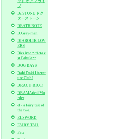
ッド オア アライ
ブ
Dr.STONE ドク
ターストーン
DEATH NOTE
D.Gray-man
DIABOLIK LOV
ERS
Dies irae 〜Acta e
st Fabula〜
DOG DAYS
Doki Doki Literat
ure Club!
DRACU-RIOT!
DRAMAtical Mu
rder
ef - a fairy tale of
the two.
ELSWORD
FAIRY TAIL
Fate