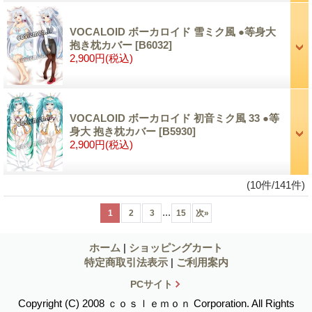
VOCALOID ボーカロイド 雪ミク風 ●等身大
抱き枕カバー
[B6032]
2,900円
(税込)
VOCALOID ボーカロイド 初音ミク風 33 ●等
身大 抱き枕カバー
[B5930]
2,900円
(税込)
(10件/141件)
...
1
2
3
15
次
»
ホーム
|
ショッピングカート
特定商取引法表示
|
ご利用案内
PCサイト
Copyright (C) 2008 ｃｏｓｌｅｍｏｎ Corporation. All Rights