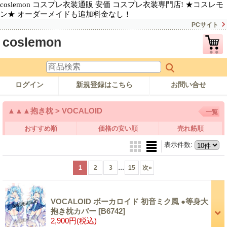
coslemon コスプレ衣装通販 安価 コスプレ衣装専門店! ★コスレモ
ン★ オーダーメイドも追加料金なし！
PCサイト
coslemon
ログイン
新規登録はこちら
お問い合せ
▲▲▲抱き枕 > VOCALOID
一覧
おすすめ順
価格の安い順
売れ筋順
表示件数
:
...
1
2
3
15
次
»
VOCALOID ボーカロイド 初音ミク風 ●等身大
抱き枕カバー
[B6742]
2,900円
(税込)