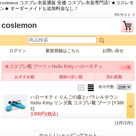
coslemon コスプレ衣装通販 安価 コスプレ衣装専門店! ★コスレモ
ン★ オーダーメイドも追加料金なし！
PCサイト
coslemon
ログイン
新規登録はこちら
お問い合せ
★コスプレ靴 ブーツ > Hello Kitty ハローキティ
一覧
おすすめ順
価格の安い順
売れ筋順
表示件数
:
ハローキティ りんごの森とパラレルタウン
Hello Kitty リンダ風 コスプレ靴 ブーツ
[Y380
1]
3,900円
(税込)
(1件/1件)
ホーム
|
ショッピングカート