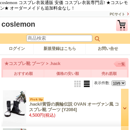
coslemon コスプレ衣装通販 安価 コスプレ衣装専門店! ★コスレモ
ン★ オーダーメイドも追加料金なし！
PCサイト
coslemon
ログイン
新規登録はこちら
お問い合せ
★コスプレ靴 ブーツ > .hack
一覧
おすすめ順
価格の安い順
売れ筋順
表示件数
:
.hack//黄昏の腕輪伝説 OVAN オーヴァン風 コ
スプレ靴 ブーツ
[Y2084]
4,500円
(税込)