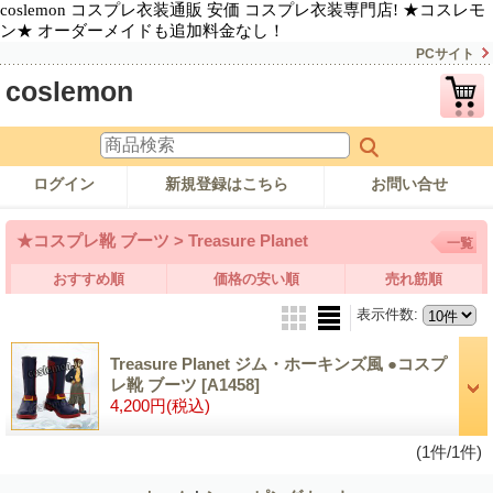
coslemon コスプレ衣装通販 安価 コスプレ衣装専門店! ★コスレモ
ン★ オーダーメイドも追加料金なし！
PCサイト
coslemon
ログイン
新規登録はこちら
お問い合せ
★コスプレ靴 ブーツ > Treasure Planet
一覧
おすすめ順
価格の安い順
売れ筋順
表示件数
:
Treasure Planet ジム・ホーキンズ風 ●コスプ
レ靴 ブーツ
[A1458]
4,200円
(税込)
(1件/1件)