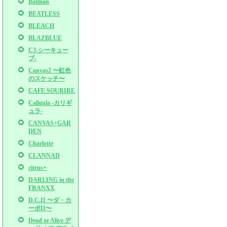
Batman
BEATLESS
BLEACH
BLAZBLUE
C3-シーキュー
ブ-
Canvas2 〜虹色
のスケッチ〜
CAFE SOURIRE
Caligula -カリギ
ュラ-
CANVAS+GAR
DEN
Charlotte
CLANNAD
citrus+
DARLING in the
FRANXX
D.C.II 〜ダ・カ
ーポII〜
Dead or Alive デ