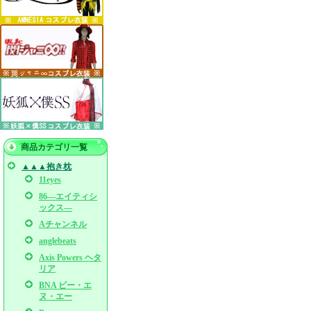
商品カテゴリ一覧
▲▲▲抱き枕
11eyes
86―エイティシ
ックス―
Aチャンネル
anglebeats
Axis Powers ヘタ
リア
BNA ビー・エ
ヌ・エー