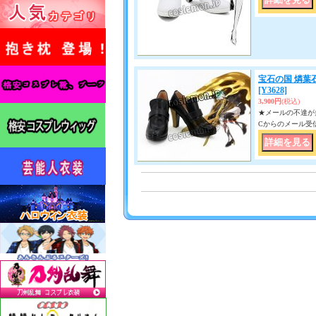
宝石の国 燐葉
[Y3628]
3,900円
(税込)
★メールの不達が多い
Cからのメール受