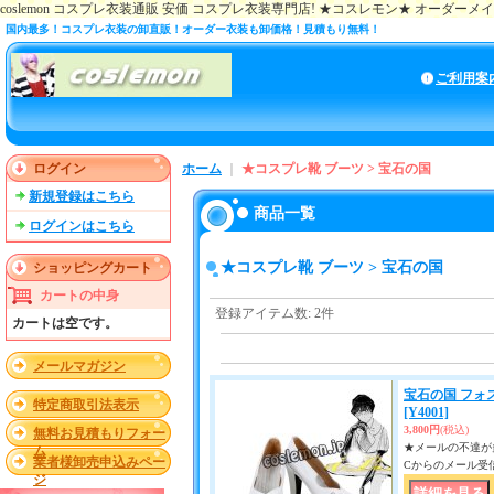
coslemon コスプレ衣装通販 安価 コスプレ衣装専門店! ★コスレモン★ オーダー
国内最多！コスプレ衣装の卸直販！オーダー衣装も卸価格！見積もり無料！
ご利用案
ログイン
ホーム
｜
★コスプレ靴 ブーツ > 宝石の国
新規登録はこちら
商品一覧
ログインはこちら
★コスプレ靴 ブーツ > 宝石の国
ショッピングカート
カートの中身
登録アイテム数
:
2件
カートは空です。
メールマガジン
宝石の国 フォ
特定商取引法表示
[Y4001]
3,800円
(税込)
無料お見積もりフォー
★メールの不達が多い
ム
業者様卸売申込みペー
Cからのメール受
ジ