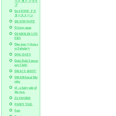
ッド オア アライ
ブ
Dr.STONE ドク
ターストーン
DEATH NOTE
D.Gray-man
DIABOLIK LOV
ERS
Dies irae 〜Acta e
st Fabula〜
DOG DAYS
Doki Doki Literat
ure Club!
DRACU-RIOT!
DRAMAtical Mu
rder
ef - a fairy tale of
the two.
ELSWORD
FAIRY TAIL
Fate