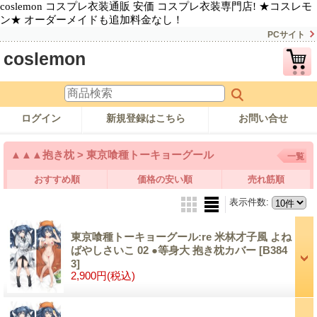
coslemon コスプレ衣装通販 安価 コスプレ衣装専門店! ★コスレモ
ン★ オーダーメイドも追加料金なし！
PCサイト
coslemon
ログイン
新規登録はこちら
お問い合せ
▲▲▲抱き枕 > 東京喰種トーキョーグール
一覧
おすすめ順
価格の安い順
売れ筋順
表示件数
:
東京喰種トーキョーグール:re 米林才子風 よね
ばやしさいこ 02 ●等身大 抱き枕カバー
[B384
3]
2,900円
(税込)