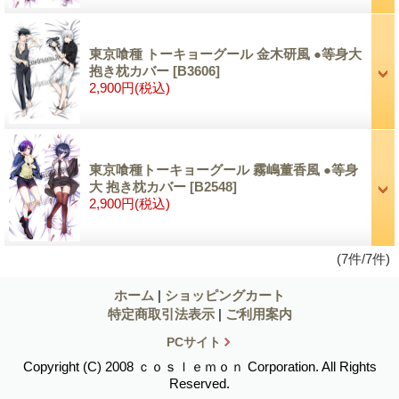
東京喰種 トーキョーグール 金木研風 ●等身大
抱き枕カバー
[B3606]
2,900円
(税込)
東京喰種トーキョーグール 霧嶋董香風 ●等身
大 抱き枕カバー
[B2548]
2,900円
(税込)
(7件/7件)
ホーム
|
ショッピングカート
特定商取引法表示
|
ご利用案内
PCサイト
Copyright (C) 2008 ｃｏｓｌｅｍｏｎ Corporation. All Rights
Reserved.