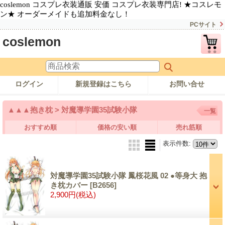
coslemon コスプレ衣装通販 安価 コスプレ衣装専門店! ★コスレモ
ン★ オーダーメイドも追加料金なし！
PCサイト
coslemon
ログイン
新規登録はこちら
お問い合せ
▲▲▲抱き枕 > 対魔導学園35試験小隊
一覧
おすすめ順
価格の安い順
売れ筋順
表示件数
:
対魔導学園35試験小隊 鳳桜花風 02 ●等身大 抱
き枕カバー
[B2656]
2,900円
(税込)